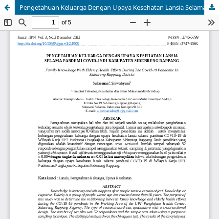
Pengetahuan Keluarga Dengan Upaya Kesehatan Lansia Selama Pandemi Covid-19 Di Kabupaten Sidenreng Rappang