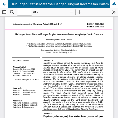
Hubungan Status Maternal Dengan Tingkat Kecemasan Dalam Menghadapi Sectio Caesarea