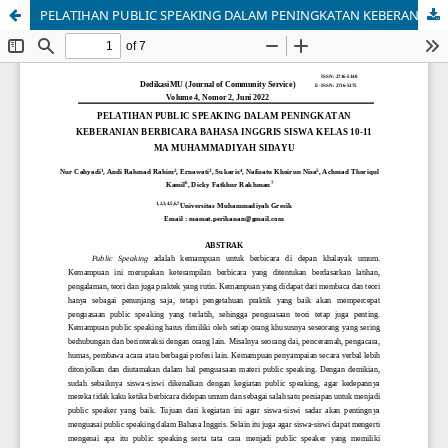
PELATIHAN PUBLIC SPEAKING DALAM PENINGKATAN KEBERANIAN BERBICARA BAHASA INGGRIS SISWA KELAS 10-11 MA MUHAMMADIYAH SIDAYU